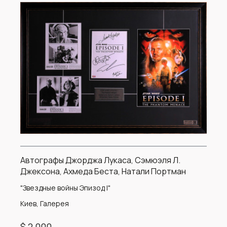
Автографы Джорджа Лукаса, Сэмюэля Л.
Джексона, Ахмеда Беста, Натали Портман
"Звездные войны Эпизод I"
Киев, Галерея
$ 2 000