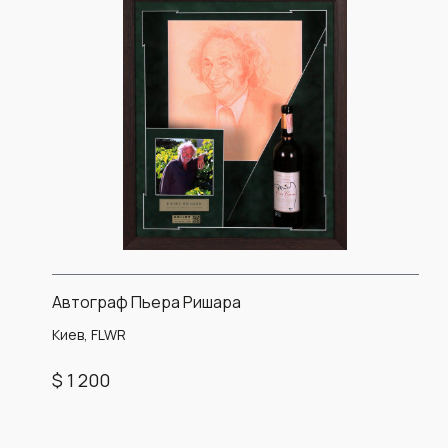
Автограф Пьера Ришара
Киев, FLWR
$ 1 200