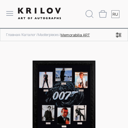
RU
Главная /
Каталог /
Masterpieces /
Memorabilia ART