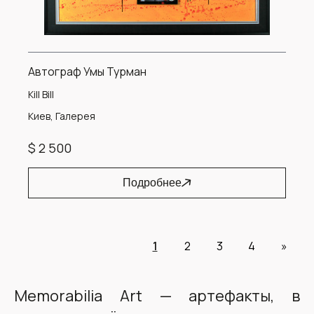
Автограф Умы Турман
Kill Bill
Киев, Галерея
$ 2 500
Подробнее
1
2
3
4
»
Memorabilia Art — артефакты, в