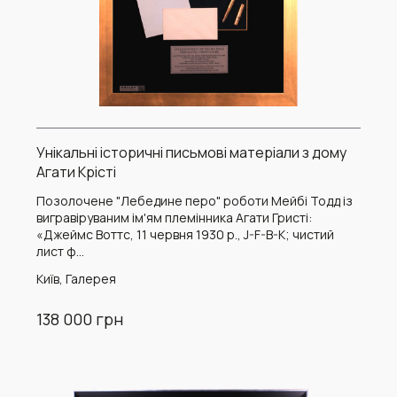
Унікальні історичні письмові матеріали з дому
Агати Крісті
Позолочене "Лебедине перо" роботи Мейбі Тодд із
вигравіруваним ім'ям племінника Агати Гристі:
«Джеймс Воттс, 11 червня 1930 р., J-F-B-K; чистий
лист ф...
Київ, Галерея
138 000 грн