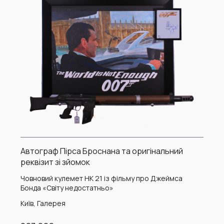
Автограф Пірса Броснана та оригінальний
реквізит зі зйомок
Човновий кулемет HK 21 із фільму про Джеймса
Бонда «Світу недостатньо»
Київ, Галерея