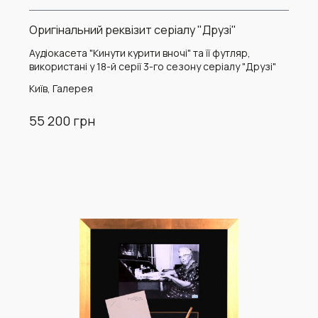
Оригінальний реквізит серіалу "Друзі"
Аудіокасета "Кинути курити вночі" та її футляр,
використані у 18-й серії 3-го сезону серіалу "Друзі"
Київ, Галерея
55 200 грн