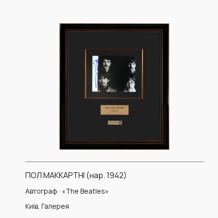
ПОЛ МАККАРТНІ (нар. 1942)
Автограф · «The Beatles»
Київ, Галерея