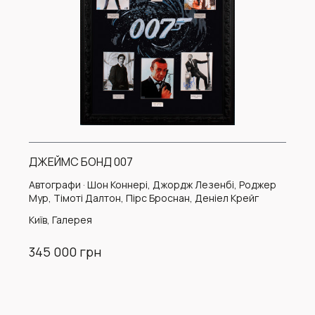
ДЖЕЙМС БОНД 007
Автографи · Шон Коннері, Джордж Лезенбі, Роджер
Мур, Тімоті Далтон, Пірс Броснан, Деніел Крейг
Київ, Галерея
345 000 грн