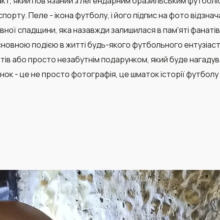
кт, який пов'язаний з легендарним бразильським футболіс
 спорту. Пеле - ікона футболу, і його підпис на фото відз
вної спадщини, яка назавжди залишилася в пам'яті фанат
сновною подією в житті будь-якого футбольного ентузіаст
тів або просто незабутнім подарунком, який буде нагадув
ок - це не просто фотографія, це шматок історії футболу 