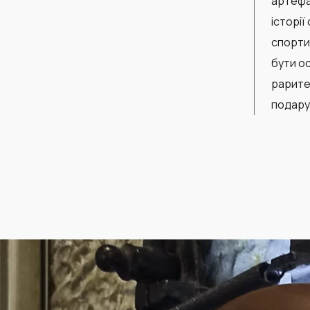
артефа
історії
спорти
бути о
рарите
подарун