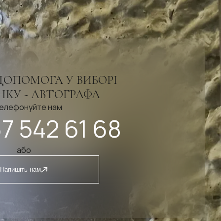
ДОПОМОГА У ВИБОРІ
КУ - АВТОГРАФА
елефонуйте нам
7 542 61 68
або
Напишіть нам