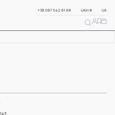
+38 067 542 61 68
UAH ₴
UA
:
6243