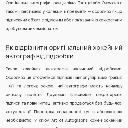
Оригінальні автографи гравців рівня Гретцкі або Овечкіна є
також інвестицією у колекційні предмети — особливо якщо
підписаний об'єкт є рідкісним або пов'язаний із конкретним
здобутком чи чемпіонатом.
Як відрізнити оригінальний хокейний
автограф від підробки
Ринок хокейних автографів насичений підробками.
Особливо це стосується підписів найпопулярніших гравців
НХЛ та легенд хокею, чиї автографи мають найвищу
ринкову вартість. Друковані факсиміле, секретарські
підписи та повні імітації активно продаються без будь-якої
документації. Перевірка справжності тут є абсолютною
необхідністю. У Krilov. Art of Autographs кожен хокейний