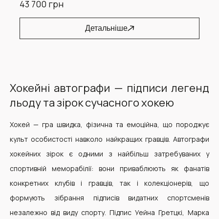
43 700 грн
Детальніше
Хокейні автографи — підписи легенд
льоду та зірок сучасного хокею
Хокей — гра швидка, фізична та емоційна, що породжує
культ особистості навколо найкращих гравців. Автографи
хокейних зірок є одними з найбільш затребуваних у
спортивній меморабілії: вони приваблюють як фанатів
конкретних клубів і гравців, так і колекціонерів, що
формують зібрання підписів видатних спортсменів
незалежно від виду спорту. Підпис Уейна Гретцкі, Марка