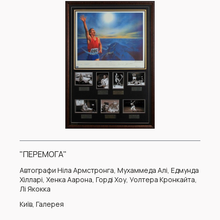
"ПЕРЕМОГА"
Автографи Ніла Армстронга, Мухаммеда Алі, Едмунда
Хілларі, Хенка Аарона, Горді Хоу, Уолтера Кронкайта,
Лі Якокка
Київ, Галерея