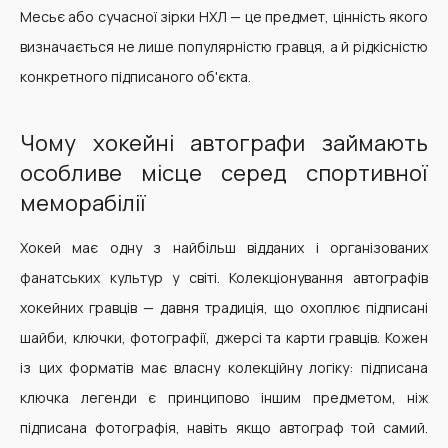
Месьє або сучасної зірки НХЛ — це предмет, цінність якого
визначається не лише популярністю гравця, а й рідкісністю
конкретного підписаного об'єкта.
Чому хокейні автографи займають
особливе місце серед спортивної
меморабілії
Хокей має одну з найбільш відданих і організованих
фанатських культур у світі. Колекціонування автографів
хокейних гравців — давня традиція, що охоплює підписані
шайби, ключки, фотографії, джерсі та карти гравців. Кожен
із цих форматів має власну колекційну логіку: підписана
ключка легенди є принципово іншим предметом, ніж
підписана фотографія, навіть якщо автограф той самий.