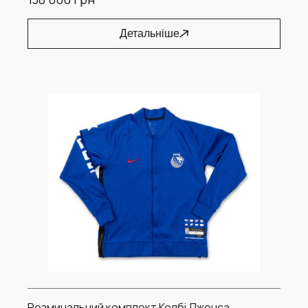
Детальніше
Розминальний комплект Колбі Джонса