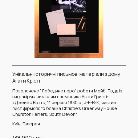
Унікальні історичні письмові матеріали з дому
Агати Крісті
Позолочене "Лебедине перо" роботи Мейбі Тодд із
вигравіруваним ім'ям племінника Агати Гристі:
«Джеймс Воттс, 11 червня 1930 р., J-F-B-K; чистий
лист фірмового бланка Christie's Greenway House
Churston Ferrers, South Devon"
Київ, Галерея
138 000 грн