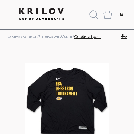
UA
Головна /
Каталог /
Легендарні об'єкти /
Особисті речі